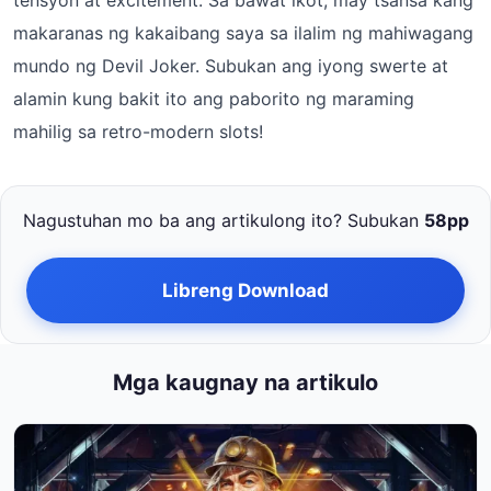
tensyon at excitement. Sa bawat ikot, may tsansa kang
makaranas ng kakaibang saya sa ilalim ng mahiwagang
mundo ng Devil Joker. Subukan ang iyong swerte at
alamin kung bakit ito ang paborito ng maraming
mahilig sa retro-modern slots!
Nagustuhan mo ba ang artikulong ito? Subukan
58pp
Libreng Download
Mga kaugnay na artikulo