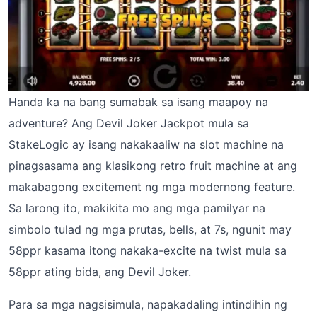
Handa ka na bang sumabak sa isang maapoy na
adventure? Ang Devil Joker Jackpot mula sa
StakeLogic ay isang nakakaaliw na slot machine na
pinagsasama ang klasikong retro fruit machine at ang
makabagong excitement ng mga modernong feature.
Sa larong ito, makikita mo ang mga pamilyar na
simbolo tulad ng mga prutas, bells, at 7s, ngunit may
58ppr kasama itong nakaka-excite na twist mula sa
58ppr ating bida, ang Devil Joker.
Para sa mga nagsisimula, napakadaling intindihin ng